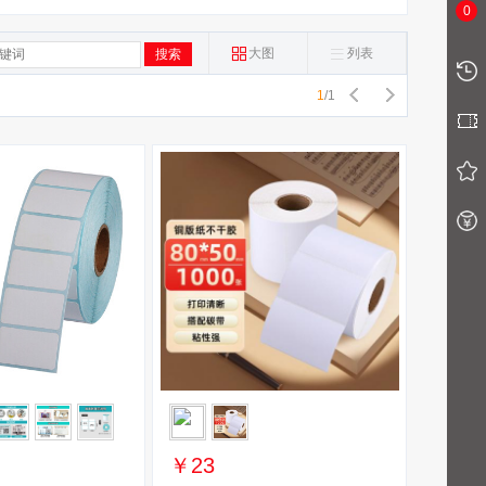
0
大图
列表
1
/
1
￥23