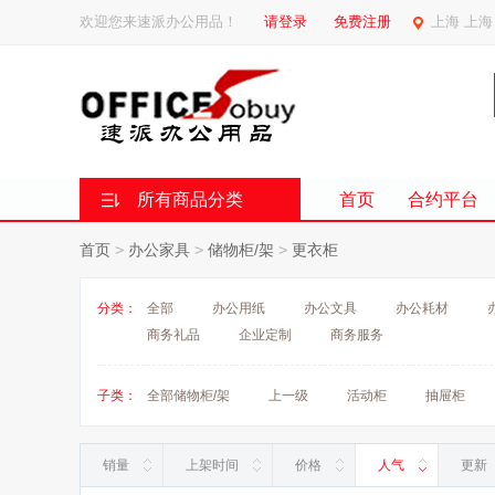
欢迎您来速派办公用品！
请登录
免费注册
上海 上海
所有商品分类
首页
合约平台
首页
>
办公家具
>
储物柜/架
>
更衣柜
分类：
全部
办公用纸
办公文具
办公耗材
商务礼品
企业定制
商务服务
子类：
全部储物柜/架
上一级
活动柜
抽屉柜
销量
上架时间
价格
人气
更新