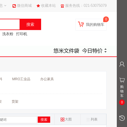
息
微信商城
收藏本站
服务热线：021-53075079
0
我的购物车
洗衣粉
打印机
料
MRO工业品
办公家具
购
物
车
架
货架
0
大图
列表