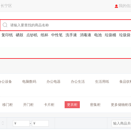
 长宁区
我的信
复印纸
硒鼓
点钞机
纸杯
中性笔
洗手液
消毒液
电池
垃圾桶
垃圾袋
办公设备
电脑数码
办公电器
办公生活
生活用纸
食品饮
移门柜
开门柜
卡片柜
更衣柜
密集柜
更多储物柜/
-