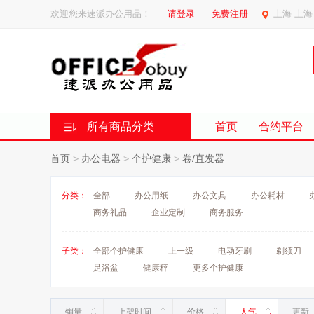
欢迎您来速派办公用品！
请登录
免费注册
上海 上海
所有商品分类
首页
合约平台
首页
>
办公电器
>
个护健康
>
卷/直发器
分类：
全部
办公用纸
办公文具
办公耗材
商务礼品
企业定制
商务服务
子类：
全部个护健康
上一级
电动牙刷
剃须刀
足浴盆
健康秤
更多个护健康
销量
上架时间
价格
人气
更新