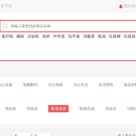
 长宁区
我的信
复印纸
硒鼓
点钞机
纸杯
中性笔
洗手液
消毒液
电池
垃圾桶
垃圾袋
办公设备
电脑数码
办公电器
办公生活
生活用纸
食品饮
电吹风
理发器
卷/直发器
剃/脱毛器
美容仪
洁面
-