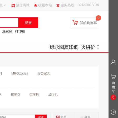
息
微信商城
收藏本站
服务热线：021-53075079
0
我的购物车
洗衣粉
打印机
料
MRO工业品
办公家具
购
物
车
仪
按摩仪
按摩椅
足疗机
0
大图
列表